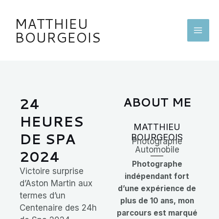
Aller
MA
au
MATTHIEU
contenu
ME
BOURGEOIS
24
ABOUT ME
HEURES
MATTHIEU
DE SPA
BOURGEOIS
Photographe
Automobile
2024
Photographe
Victoire surprise
indépendant fort
d’Aston Martin aux
d’une expérience de
termes d’un
plus de 10 ans, mon
Centenaire des 24h
parcours est marqué