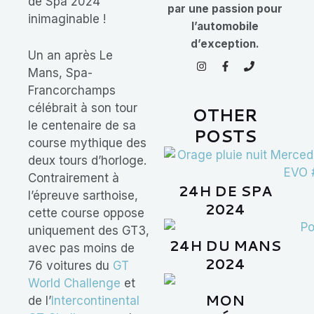
de Spa 2024
par une passion pour
inimaginable !
l’automobile
d’exception.
Un an après Le
I
F
P
n
a
h
Mans, Spa-
s
c
o
Francorchamps
t
e
n
a
b
e
célébrait à son tour
OTHER
g
o
r
o
le centenaire de sa
POSTS
a
k
course mythique des
m
-
f
deux tours d’horloge.
Contrairement à
24H DE SPA
l’épreuve sarthoise,
2024
cette course oppose
uniquement des GT3,
24H DU MANS
avec pas moins de
2024
76 voitures du
GT
World Challenge
et
MON
de l’
Intercontinental